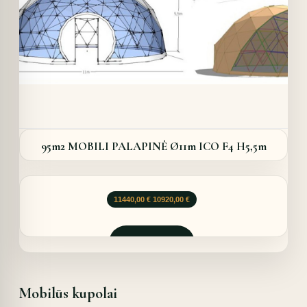
95m2 MOBILI PALAPINĖ Ø11m ICO F4 H5,5m
Original
Current
11440,00
€
10920,00
€
price
price
was:
is:
11440,00 €.
10920,00 €.
Užklausti
Mobilūs kupolai