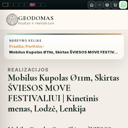
LT
EN
PL
FR
RU
NO
SK
RO
GEODOMAS
kryptys ir realizacijos
NARŠYMO KELIAS
Pradžia
Portfolio
Mobilus Kupolas Ø11m, Skirtas ŠVIESOS MOVE FESTIVALIUI | Kinetinis menas, Lodzė, Lenkija
REALIZACIJOS
Mobilus Kupolas Ø11m, Skirtas
ŠVIESOS MOVE
FESTIVALIUI | Kinetinis
menas, Lodzė, Lenkija