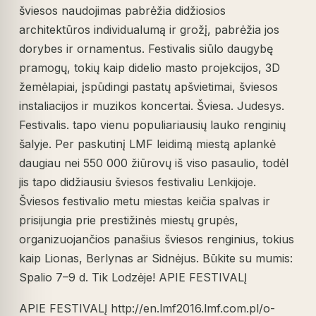
šviesos naudojimas pabrėžia didžiosios
architektūros individualumą ir grožį, pabrėžia jos
dorybes ir ornamentus. Festivalis siūlo daugybę
pramogų, tokių kaip didelio masto projekcijos, 3D
žemėlapiai, įspūdingi pastatų apšvietimai, šviesos
instaliacijos ir muzikos koncertai. Šviesa. Judesys.
Festivalis. tapo vienu populiariausių lauko renginių
šalyje. Per paskutinį LMF leidimą miestą aplankė
daugiau nei 550 000 žiūrovų iš viso pasaulio, todėl
jis tapo didžiausiu šviesos festivaliu Lenkijoje.
Šviesos festivalio metu miestas keičia spalvas ir
prisijungia prie prestižinės miestų grupės,
organizuojančios panašius šviesos renginius, tokius
kaip Lionas, Berlynas ar Sidnėjus. Būkite su mumis:
Spalio 7–9 d. Tik Lodzėje! APIE FESTIVALĮ
APIE FESTIVALĮ http://en.lmf2016.lmf.com.pl/o-