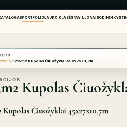
KATALOGAS
PORTFOLIO
LAUKO KLASĖS
PAVILJONAI
SODININKYSTĖ
ELIAS
tfolio
1215m2 Kupolas Čiuožyklai 45x27x10,7m
ACIJOS
5m2 Kupolas Čiuožykl
 Kupolas Čiuožyklai 45x27x10,7m