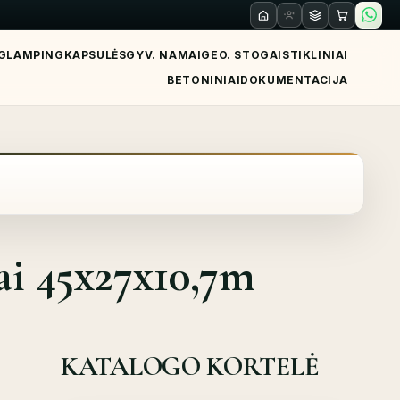
GLAMPING
KAPSULĖS
GYV. NAMAI
GEO. STOGAI
STIKLINIAI
BETONINIAI
DOKUMENTACIJA
ai 45x27x10,7m
KATALOGO KORTELĖ