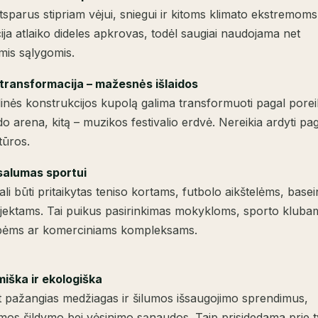
sparus stipriam vėjui, sniegui ir kitoms klimato ekstremoms
ja atlaiko dideles apkrovas, todėl saugiai naudojama net
mis sąlygomis.
 transformacija – mažesnės išlaidos
inės konstrukcijos kupolą galima transformuoti pagal porei
do arena, kitą – muzikos festivalio erdvė. Nereikia ardyti pa
tūros.
salumas sportui
li būti pritaikytas teniso kortams, futbolo aikštelėms, base
bjektams. Tai puikus pasirinkimas mokykloms, sporto kluba
bėms ar komerciniams kompleksams.
iška ir ekologiška
 pažangias medžiagas ir šilumos išsaugojimo sprendimus,
os šildymo bei vėsinimo sąnaudos. Taip prisidedama prie t