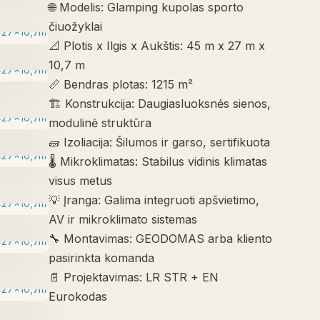
🌐 Modelis: Glamping kupolas sporto
čiuožyklai
📐 Plotis x Ilgis x Aukštis: 45 m x 27 m x
10,7 m
📏 Bendras plotas: 1215 m²
🏗️ Konstrukcija: Daugiasluoksnės sienos,
modulinė struktūra
🧱 Izoliacija: Šilumos ir garso, sertifikuota
🌡️ Mikroklimatas: Stabilus vidinis klimatas
visus metus
💡 Įranga: Galima integruoti apšvietimo,
AV ir mikroklimato sistemas
🔧 Montavimas: GEODOMAS arba kliento
pasirinkta komanda
📄 Projektavimas: LR STR + EN
Eurokodas