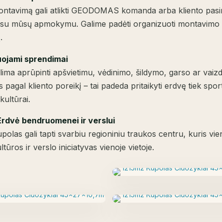
ntavimą gali atlikti GEODOMAS komanda arba kliento pasir
su mūsų apmokymu. Galime padėti organizuoti montavimo 
.
uojami sprendimai
lima aprūpinti apšvietimu, vėdinimo, šildymo, garso ar vaiz
 pagal kliento poreikį – tai padeda pritaikyti erdvę tiek sport
kultūrai.
Erdvė bendruomenei ir verslui
olas gali tapti svarbiu regioniniu traukos centru, kuris vien
ltūros ir verslo iniciatyvas vienoje vietoje.