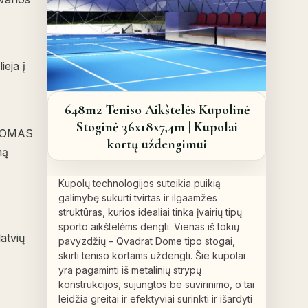
ieja į
648m2 Teniso Aikštelės Kupolinė
Stoginė 36x18x7,4m | Kupolai
ODOMAS
kortų uždengimui
mą
Kupolų technologijos suteikia puikią
galimybę sukurti tvirtas ir ilgaamžes
struktūras, kurios idealiai tinka įvairių tipų
sporto aikštelėms dengti. Vienas iš tokių
atvių
pavyzdžių – Qvadrat Dome tipo stogai,
skirti teniso kortams uždengti. Šie kupolai
yra pagaminti iš metalinių strypų
konstrukcijos, sujungtos be suvirinimo, o tai
leidžia greitai ir efektyviai surinkti ir išardyti