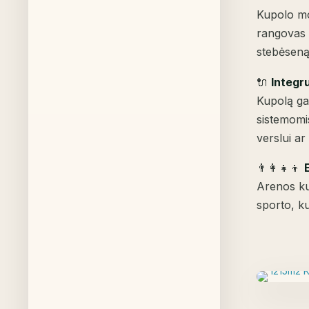
Kupolo mo
rangovas 
stebėseną
🔌
Integr
Kupolą ga
sistemomis
verslui ar 
👨‍👩‍👧‍👦
Arenos kup
sporto, ku