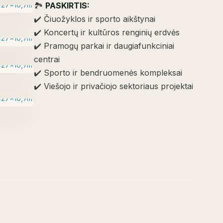
🏞️
PASKIRTIS:
✔️ Čiuožyklos ir sporto aikštynai
✔️ Koncertų ir kultūros renginių erdvės
✔️ Pramogų parkai ir daugiafunkciniai
centrai
✔️ Sporto ir bendruomenės kompleksai
✔️ Viešojo ir privačiojo sektoriaus projektai