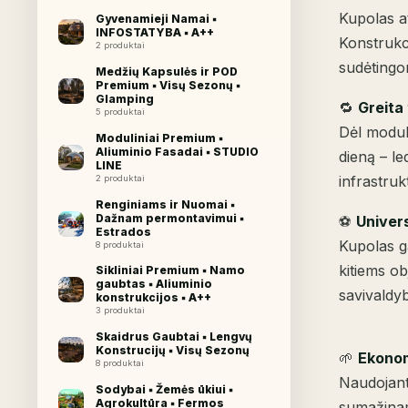
Kupolas at
Gyvenamieji Namai ▪︎
INFOSTATYBA ▪︎ A++
Konstrukci
2 produktai
sudėtingo
Medžių Kapsulės ir POD
Premium ▪︎ Visų Sezonų ▪︎
Glamping
🔁
Greita
5 produktai
Dėl modul
Moduliniai Premium ▪︎
Aliuminio Fasadai ▪︎ STUDIO
dieną – le
LINE
infrastruk
2 produktai
Renginiams ir Nuomai ▪︎
Dažnam permontavimui ▪︎
⚽
Univer
Estrados
Kupolas ga
8 produktai
kitiems o
Sikliniai Premium ▪︎ Namo
gaubtas ▪︎ Aliuminio
savivaldy
konstrukcijos ▪︎ A++
3 produktai
Skaidrus Gaubtai ▪︎ Lengvų
Konstrucijų ▪︎ Visų Sezonų
🌱
Ekonom
8 produktai
Naudojant
Sodybai ▪︎ Žemės ūkiui ▪︎
Agrokultūra ▪︎ Fermos
sumažinam