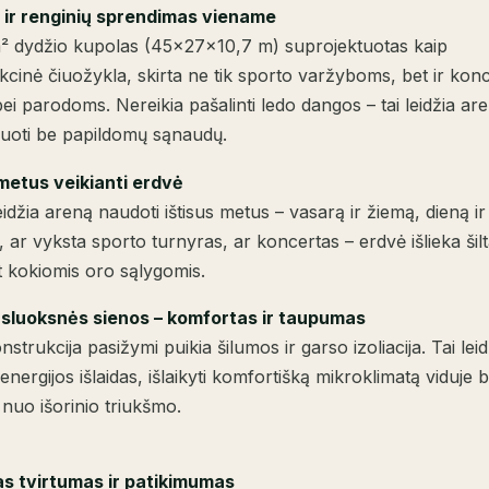
 ir renginių sprendimas viename
m² dydžio kupolas (45x27x10,7 m) suprojektuotas kaip
kcinė čiuožykla, skirta ne tik sporto varžyboms, bet ir kon
i parodoms. Nereikia pašalinti ledo dangos – tai leidžia ar
uoti be papildomų sąnaudų.
metus veikianti erdvė
idžia areną naudoti ištisus metus – vasarą ir žiemą, dieną ir 
ar vyksta sporto turnyras, ar koncertas – erdvė išlieka šilt
et kokiomis oro sąlygomis.
sluoksnės sienos – komfortas ir taupumas
strukcija pasižymi puikia šilumos ir garso izoliacija. Tai leid
energijos išlaidas, išlaikyti komfortišką mikroklimatą viduje b
nuo išorinio triukšmo.
s tvirtumas ir patikimumas