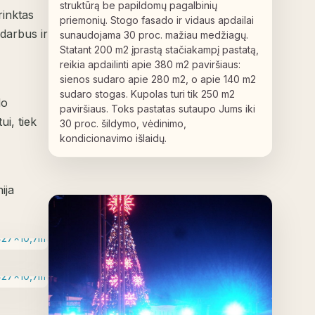
struktūrą be papildomų pagalbinių
inktas
priemonių. Stogo fasado ir vidaus apdailai
darbus ir
sunaudojama 30 proc. mažiau medžiagų.
Statant 200 m2 įprastą stačiakampį pastatą,
reikia apdailinti apie 380 m2 paviršiaus:
sienos sudaro apie 280 m2, o apie 140 m2
sudaro stogas. Kupolas turi tik 250 m2
do
paviršiaus. Toks pastatas sutaupo Jums iki
ui, tiek
30 proc. šildymo, vėdinimo,
kondicionavimo išlaidų.
ija