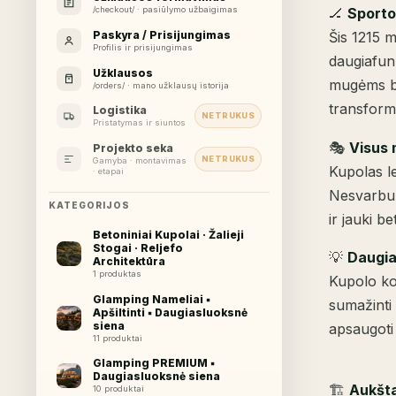
🏒
Sporto
/checkout/ · pasiūlymo užbaigimas
Paskyra / Prisijungimas
Šis 1215 
Profilis ir prisijungimas
daugiafun
Užklausos
mugėms be
/orders/ · mano užklausų istorija
transform
Logistika
NETRUKUS
Pristatymas ir siuntos
🎭
Visus 
Projekto seka
NETRUKUS
Gamyba · montavimas
Kupolas le
· etapai
Nesvarbu, 
KATEGORIJOS
ir jauki b
Betoniniai Kupolai · Žalieji
Stogai · Reljefo
💡
Daugia
Architektūra
1 produktas
Kupolo kon
Glamping Nameliai ▪︎
sumažinti 
Apšiltinti ▪︎ Daugiasluoksnė
siena
apsaugoti 
11 produktai
Glamping PREMIUM ▪︎
Daugiasluoksnė siena
🏗️
Aukšta
10 produktai