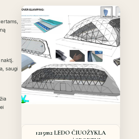
Offer!
Quick View
certams,
eną
Details
naktį.
a, saugi
žia
ei
1215m2 LEDO ČIUOŽYKLA