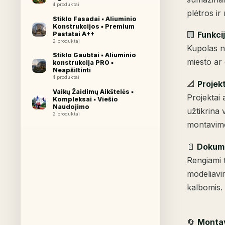
4 produktai
plėtros ir
Stiklo Fasadai ▪︎ Aliuminio
Konstrukcijos ▪︎ Premium
🏢
Funkcij
Pastatai A++
2 produktai
Kupolas ne
Stiklo Gaubtai ▪︎ Aliuminio
miesto ar
konstrukcija PRO ▪︎
Neapšiltinti
4 produktai
📐
Projek
Vaikų Žaidimų Aikštelės ▪︎
Projektai
Kompleksai ▪︎ Viešio
Naudojimo
užtikrina 
2 produktai
montavimo
📄
Dokumen
Rengiami t
modeliavim
kalbomis.
🔄
Montav