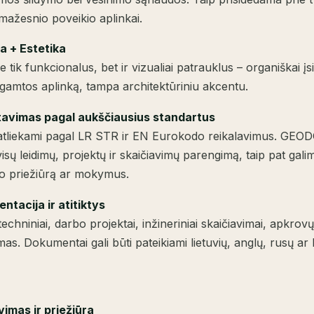
 mažesnio poveikio aplinkai.
a + Estetika
 tik funkcionalus, bet ir vizualiai patrauklus – organiškai įsil
 gamtos aplinką, tampa architektūriniu akcentu.
tavimas pagal aukščiausius standartus
 atliekami pagal LR STR ir EN Eurokodo reikalavimus. GE
visų leidimų, projektų ir skaičiavimų parengimą, taip pat gali
 priežiūrą ar mokymus.
tacija ir atitiktys
echniniai, darbo projektai, inžineriniai skaičiavimai, apkrovų
as. Dokumentai gali būti pateikiami lietuvių, anglų, rusų ar l
imas ir priežiūra