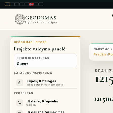
LT
EN
PL
FR
RU
NO
SK
RO
GEODOMAS
kryptys ir realizacijos
GEODOMAS · STORE
Projekto valdymo panelė
NARŠYMO K
Pradžia
Por
PROFILIO STATUSAS
Guest
REALIZ
121
KATALOGO NAVIGACIJA
Kupolų Katalogas
Visos kategorijos ir komplektai
PROJEKTAS
1215m2
Užklausų Krepšelis
0 prekių
Užklausos formavimas