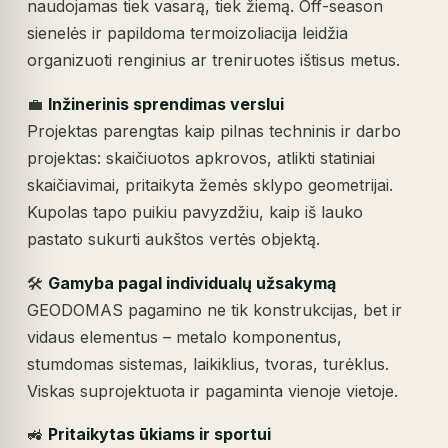
naudojamas tiek vasarą, tiek žiemą. Off-season
sienelės ir papildoma termoizoliacija leidžia
organizuoti renginius ar treniruotes ištisus metus.
💼
Inžinerinis sprendimas verslui
Projektas parengtas kaip pilnas techninis ir darbo
projektas: skaičiuotos apkrovos, atlikti statiniai
skaičiavimai, pritaikyta žemės sklypo geometrijai.
Kupolas tapo puikiu pavyzdžiu, kaip iš lauko
pastato sukurti aukštos vertės objektą.
🛠️
Gamyba pagal individualų užsakymą
GEODOMAS pagamino ne tik konstrukcijas, bet ir
vidaus elementus – metalo komponentus,
stumdomas sistemas, laikiklius, tvoras, turėklus.
Viskas suprojektuota ir pagaminta vienoje vietoje.
🚜
Pritaikytas ūkiams ir sportui