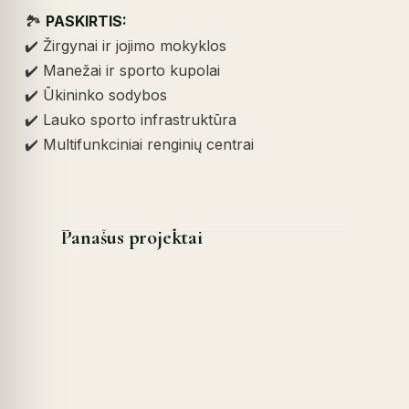
🏞️
PASKIRTIS:
✔️ Žirgynai ir jojimo mokyklos
✔️ Manežai ir sporto kupolai
✔️ Ūkininko sodybos
✔️ Lauko sporto infrastruktūra
✔️ Multifunkciniai renginių centrai
Panašus projektai