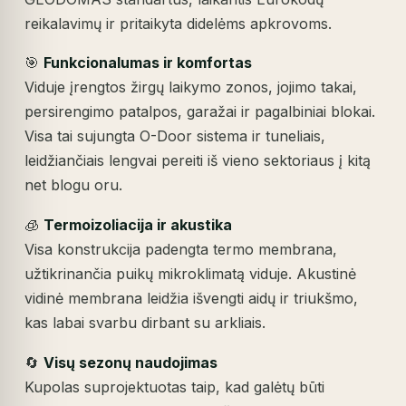
reikalavimų ir pritaikyta didelėms apkrovoms.
🎯
Funkcionalumas ir komfortas
Viduje įrengtos žirgų laikymo zonos, jojimo takai,
persirengimo patalpos, garažai ir pagalbiniai blokai.
Visa tai sujungta O-Door sistema ir tuneliais,
leidžiančiais lengvai pereiti iš vieno sektoriaus į kitą
net blogu oru.
🧊
Termoizoliacija ir akustika
Visa konstrukcija padengta termo membrana,
užtikrinančia puikų mikroklimatą viduje. Akustinė
vidinė membrana leidžia išvengti aidų ir triukšmo,
kas labai svarbu dirbant su arkliais.
🔄
Visų sezonų naudojimas
Kupolas suprojektuotas taip, kad galėtų būti