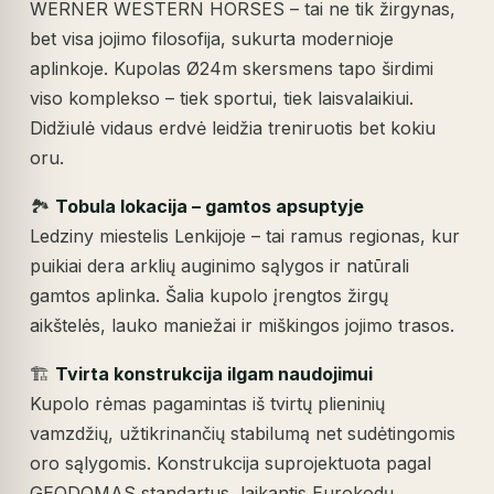
WERNER WESTERN HORSES – tai ne tik žirgynas,
bet visa jojimo filosofija, sukurta modernioje
aplinkoje. Kupolas Ø24m skersmens tapo širdimi
viso komplekso – tiek sportui, tiek laisvalaikiui.
Didžiulė vidaus erdvė leidžia treniruotis bet kokiu
oru.
🏞️
Tobula lokacija – gamtos apsuptyje
Ledziny miestelis Lenkijoje – tai ramus regionas, kur
puikiai dera arklių auginimo sąlygos ir natūrali
gamtos aplinka. Šalia kupolo įrengtos žirgų
aikštelės, lauko maniežai ir miškingos jojimo trasos.
🏗️
Tvirta konstrukcija ilgam naudojimui
Kupolo rėmas pagamintas iš tvirtų plieninių
vamzdžių, užtikrinančių stabilumą net sudėtingomis
oro sąlygomis. Konstrukcija suprojektuota pagal
GEODOMAS standartus, laikantis Eurokodų