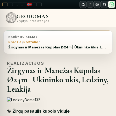
LT
EN
PL
FR
RU
NO
SK
RO
GEODOMAS
kryptys ir realizacijos
NARŠYMO KELIAS
Pradžia
Portfolio
Žirgynas ir Manežas Kupolas Ø24m | Ūkininko ūkis, Ledziny, Lenkija
REALIZACIJOS
Žirgynas ir Manežas Kupolas
Ø24m | Ūkininko ūkis, Ledziny,
Lenkija
🐎
Žirgų pasaulis kupolo viduje