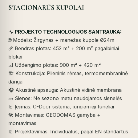
STACIONARŪS KUPOLAI
🔧
PROJEKTO TECHNOLOGIJOS SANTRAUKA:
🌐 Modelis: Žirgynas + manežas kupole Ø24m
📏 Bendras plotas: 452 m² + 200 m² pagalbiniai
blokai
📐 Uždengimo plotas: 900 m² + 420 m²
🏗️ Konstrukcija: Plieninis rėmas, termomembraninė
danga
🎧 Akustinė apsauga: Akustinė vidinė membrana
🧱 Sienos: Ne sezono metu naudojamos sienelės
🚪 Įėjimas: O-Door sistema, jungiamieji tuneliai
🛠️ Montavimas: GEODOMAS gamyba +
montavimas
📄 Projektavimas: Individualus, pagal EN standartus