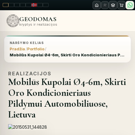
LT
EN
PL
FR
RU
NO
SK
RO
GEODOMAS
kryptys ir realizacijos
NARŠYMO KELIAS
Pradžia
Portfolio
Mobilūs Kupolai Ø4-6m, Skirti Oro Kondicionieriaus Pildymui Automobiliuose, Lietuva
REALIZACIJOS
Mobilūs Kupolai Ø4-6m, Skirti
Oro Kondicionieriaus
Pildymui Automobiliuose,
Lietuva