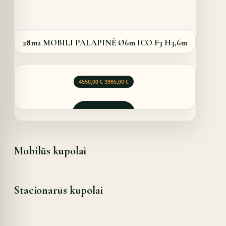
28m2 MOBILI PALAPINĖ Ø6m ICO F3 H3,6m
Original
Current
4550,00
€
3965,00
€
price
price
was:
is:
4550,00 €.
3965,00 €.
Užklausti
Mobilūs kupolai
Stacionarūs kupolai