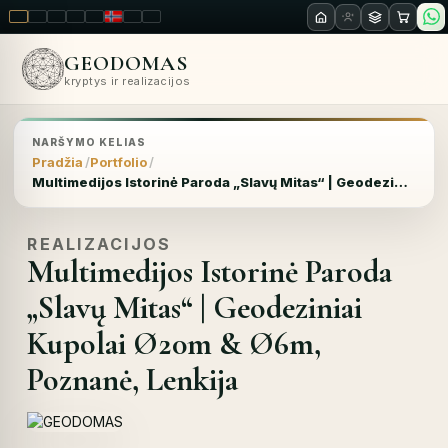
LT
EN
PL
FR
RU
NO
SK
RO
GEODOMAS
kryptys ir realizacijos
NARŠYMO KELIAS
Pradžia
Portfolio
Multimedijos Istorinė Paroda „Slavų Mitas“ | Geodeziniai Kupolai Ø20m & Ø6m, Poznanė, Lenkija
REALIZACIJOS
Multimedijos Istorinė Paroda
„Slavų Mitas“ | Geodeziniai
Kupolai Ø20m & Ø6m,
Poznanė, Lenkija