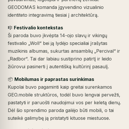
GEODOMAS komanda įgyvendino vizualinio
identiteto integravimą tiesiai į architektūrą.
🎼
Festivalio kontekstas
Ši paroda buvo įkvėpta 14-ojo slavų ir vikingų
festivalio „Woll“ bei ją lydėjo specialiai įrašytas
muzikinis albumas, sukurtas ansamblių „Percival“ ir
„Radbor“. Tai dar labiau sustiprino patirtį ir leido
žiūrovui pasinerti į autentišką kultūrinį pasaulį.
📦
Mobilumas ir paprastas surinkimas
Kupolai buvo pagaminti kaip greitai surenkamos
GEO.mobile struktūros, todėl buvo lengvai pervežti,
pastatyti ir paruošti naudojimui vos per keletą dienų.
Dėl šio sprendimo paroda galėjo būti mobili, o tai
suteikė galimybę ją pristatyti kituose miestuose.