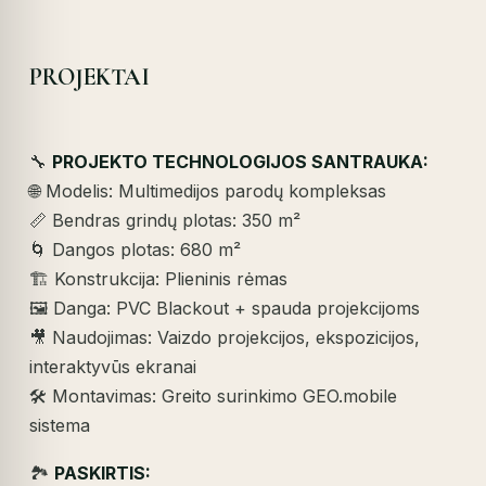
PROJEKTAI
🔧
PROJEKTO TECHNOLOGIJOS SANTRAUKA:
🌐 Modelis: Multimedijos parodų kompleksas
📏 Bendras grindų plotas: 350 m²
🌀 Dangos plotas: 680 m²
🏗️ Konstrukcija: Plieninis rėmas
🖼️ Danga: PVC Blackout + spauda projekcijoms
🎥 Naudojimas: Vaizdo projekcijos, ekspozicijos,
interaktyvūs ekranai
🛠️ Montavimas: Greito surinkimo GEO.mobile
sistema
🏞️
PASKIRTIS: