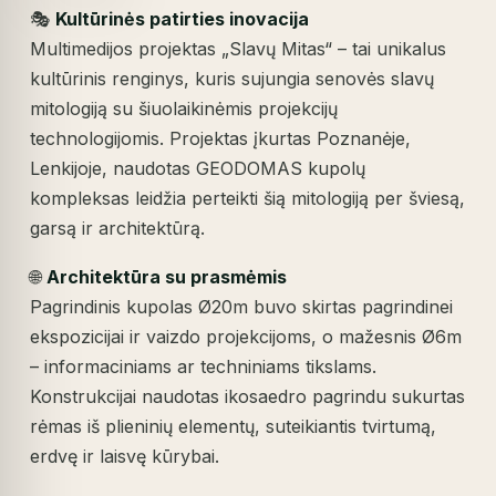
🎭
Kultūrinės patirties inovacija
Multimedijos projektas „Slavų Mitas“ – tai unikalus
kultūrinis renginys, kuris sujungia senovės slavų
mitologiją su šiuolaikinėmis projekcijų
technologijomis. Projektas įkurtas Poznanėje,
Lenkijoje, naudotas GEODOMAS kupolų
kompleksas leidžia perteikti šią mitologiją per šviesą,
garsą ir architektūrą.
🌐
Architektūra su prasmėmis
Pagrindinis kupolas Ø20m buvo skirtas pagrindinei
ekspozicijai ir vaizdo projekcijoms, o mažesnis Ø6m
– informaciniams ar techniniams tikslams.
Konstrukcijai naudotas ikosaedro pagrindu sukurtas
rėmas iš plieninių elementų, suteikiantis tvirtumą,
erdvę ir laisvę kūrybai.