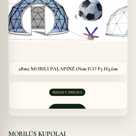
28m2 MOBILI PALAPINĖ Ø6m ICO F3 H3,6m
Original
Current
4550,00
€
3965,00
€
price
price
was:
is:
4550,00 €.
3965,00 €.
Užklausti
MOBILŪS KUPOLAI