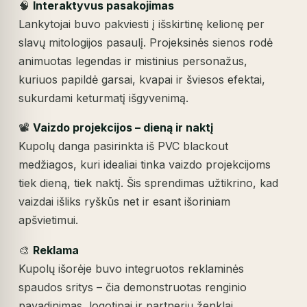
🧠
Interaktyvus pasakojimas
Lankytojai buvo pakviesti į išskirtinę kelionę per
slavų mitologijos pasaulį. Projeksinės sienos rodė
animuotas legendas ir mistinius personažus,
kuriuos papildė garsai, kvapai ir šviesos efektai,
sukurdami keturmatį išgyvenimą.
📽️
Vaizdo projekcijos – dieną ir naktį
Kupolų danga pasirinkta iš PVC blackout
medžiagos, kuri idealiai tinka vaizdo projekcijoms
tiek dieną, tiek naktį. Šis sprendimas užtikrino, kad
vaizdai išliks ryškūs net ir esant išoriniam
apšvietimui.
🎨
Reklama
Kupolų išorėje buvo integruotos reklaminės
spaudos sritys – čia demonstruotas renginio
pavadinimas, logotipai ir partnerių ženklai.