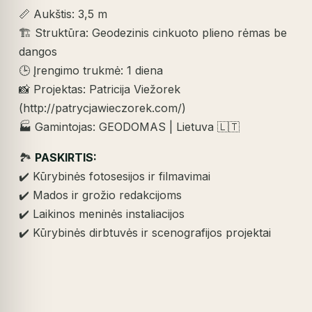
📏 Aukštis: 3,5 m
🏗️ Struktūra: Geodezinis cinkuoto plieno rėmas be
dangos
🕒 Įrengimo trukmė: 1 diena
📸 Projektas: Patricija Viežorek
(http://patrycjawieczorek.com/)
🏭 Gamintojas: GEODOMAS | Lietuva 🇱🇹
🏞️
PASKIRTIS:
✔️ Kūrybinės fotosesijos ir filmavimai
✔️ Mados ir grožio redakcijoms
✔️ Laikinos meninės instaliacijos
✔️ Kūrybinės dirbtuvės ir scenografijos projektai