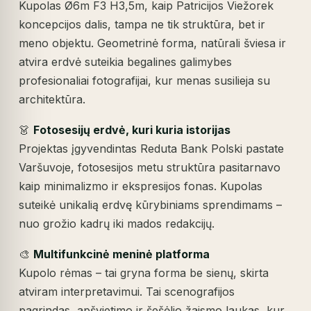
Kupolas Ø6m F3 H3,5m, kaip Patricijos Viežorek
koncepcijos dalis, tampa ne tik struktūra, bet ir
meno objektu. Geometrinė forma, natūrali šviesa ir
atvira erdvė suteikia begalines galimybes
profesionaliai fotografijai, kur menas susilieja su
architektūra.
👗
Fotosesijų erdvė, kuri kuria istorijas
Projektas įgyvendintas Reduta Bank Polski pastate
Varšuvoje, fotosesijos metu struktūra pasitarnavo
kaip minimalizmo ir ekspresijos fonas. Kupolas
suteikė unikalią erdvę kūrybiniams sprendimams –
nuo grožio kadrų iki mados redakcijų.
🎨
Multifunkcinė meninė platforma
Kupolo rėmas – tai gryna forma be sienų, skirta
atviram interpretavimui. Tai scenografijos
pagrindas, apšvietimo ir šešėlio žaismo laukas, kur