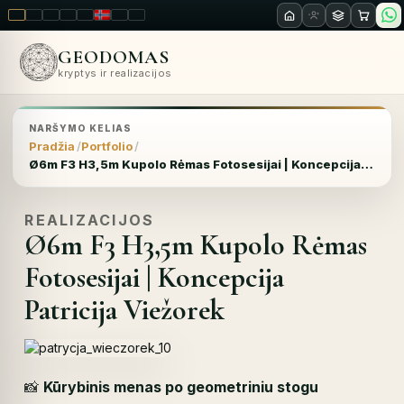
LT
EN
PL
FR
RU
NO
SK
RO
GEODOMAS
kryptys ir realizacijos
NARŠYMO KELIAS
Pradžia
Portfolio
Ø6m F3 H3,5m Kupolo Rėmas Fotosesijai | Koncepcija Patricija Viežorek
REALIZACIJOS
Ø6m F3 H3,5m Kupolo Rėmas
Fotosesijai | Koncepcija
Patricija Viežorek
📸
Kūrybinis menas po geometriniu stogu