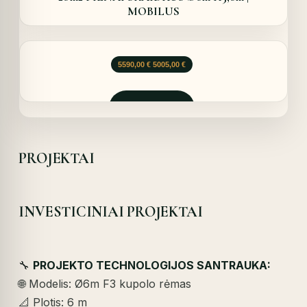
MOBILUS
Original
Current
5590,00
€
5005,00
€
price
price
was:
is:
5590,00 €.
5005,00 €.
Užklausti
PROJEKTAI
INVESTICINIAI PROJEKTAI
🔧
PROJEKTO TECHNOLOGIJOS SANTRAUKA:
🌐 Modelis: Ø6m F3 kupolo rėmas
📐 Plotis: 6 m