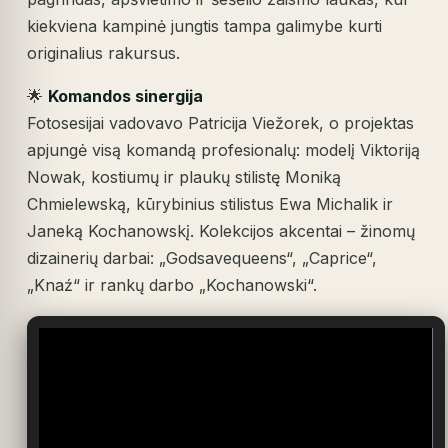
kiekviena kampinė jungtis tampa galimybe kurti
originalius rakursus.
🌟
Komandos sinergija
Fotosesijai vadovavo Patricija Viežorek, o projektas
apjungė visą komandą profesionalų: modelį Viktoriją
Nowak, kostiumų ir plaukų stilistę Moniką
Chmielewską, kūrybinius stilistus Ewa Michalik ir
Janeką Kochanowskį. Kolekcijos akcentai – žinomų
dizainerių darbai: „Godsavequeens“, „Caprice“,
„Knaź“ ir rankų darbo „Kochanowski“.