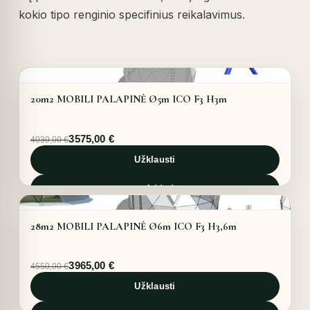
kokio tipo renginio specifinius reikalavimus.
Details
OFFER!
20m2 MOBILI PALAPINĖ Ø5m ICO F3 H3m
Original
Current
3575,00
€
4030,00
€
price
price
Details
was:
is:
Užklausti
4030,00 €.
3575,00 €.
Added
OFFER!
28m2 MOBILI PALAPINĖ Ø6m ICO F3 H3,6m
Original
Current
3965,00
€
4550,00
€
price
price
Details
was:
is:
Užklausti
4550,00 €.
3965,00 €.