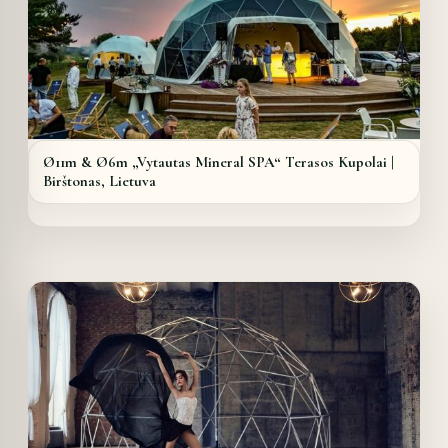
Ø11m & Ø6m „Vytautas Mineral SPA“ Terasos Kupolai |
Birštonas, Lietuva
Details