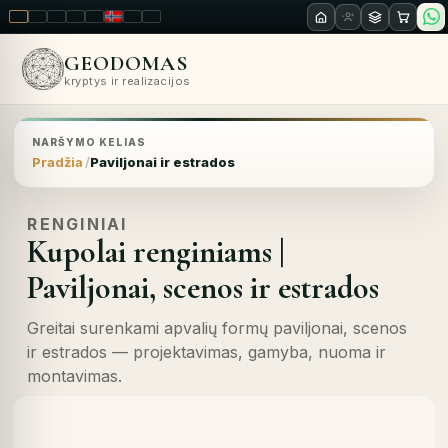
LT
EN
PL
FR
RU
NO
SK
RO
GEODOMAS
kryptys ir realizacijos
NARŠYMO KELIAS
Pradžia
Paviljonai ir estrados
RENGINIAI
Kupolai renginiams |
Paviljonai, scenos ir estrados
Greitai surenkami apvalių formų paviljonai, scenos
ir estrados — projektavimas, gamyba, nuoma ir
montavimas.