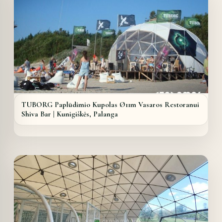
TUBORG Paplūdimio Kupolas Ø11m Vasaros Restoranui
Shiva Bar | Kunigiškės, Palanga
Details