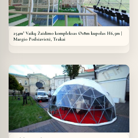
254m² Vaikų Žaidimo kompleksas Ø18m kupolas H6,5m |
Margio Poilsiavietė, Trakai
Details