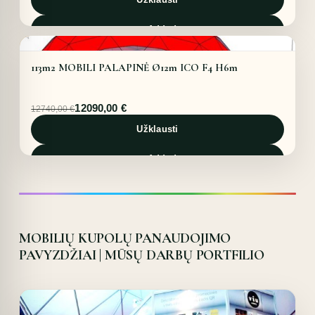
24300,00 €.
22220,00 €.
Added
OFFER!
113m2 MOBILI PALAPINĖ Ø12m ICO F4 H6m
Original
Current
12090,00
€
12740,00
€
price
price
was:
is:
Užklausti
12740,00 €.
12090,00 €.
Added
MOBILIŲ KUPOLŲ PANAUDOJIMO
PAVYZDŽIAI | MŪSŲ DARBŲ PORTFILIO
Details