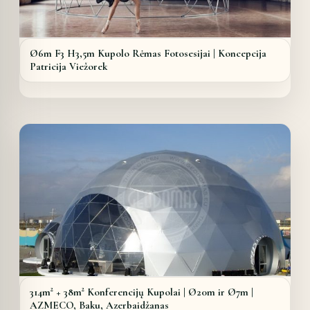
Ø6m F3 H3,5m Kupolo Rėmas Fotosesijai | Koncepcija
Patricija Viežorek
Details
314m² + 38m² Konferencijų Kupolai | Ø20m ir Ø7m |
AZMECO, Baku, Azerbaidžanas