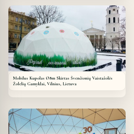
Mobilus Kupolas Ø8m Skirtas Švenčionių Vaistažolės
Žolelių Gamyklai, Vilnius, Lietuva
Details