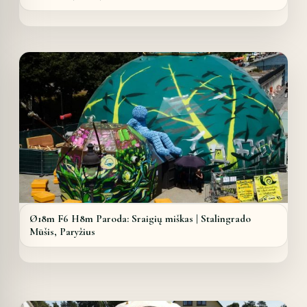
Details
Ø18m F6 H8m Paroda: Sraigių miškas | Stalingrado
Mūšis, Paryžius
Details