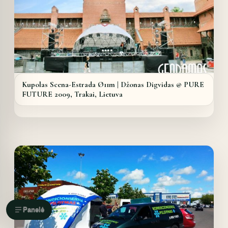
Kupolas Scena-Estrada Ø11m | Džonas Digvidas @ PURE
FUTURE 2009, Trakai, Lietuva
Details
Panelė