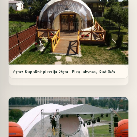
63m2 Kupolinė picerija Ø9m | Picų lobynas, Rūdiškės
Details