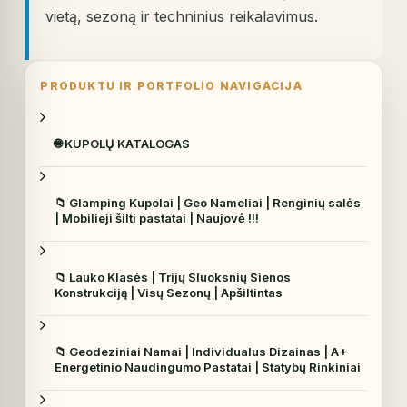
vietą, sezoną ir techninius reikalavimus.
PRODUKTU IR PORTFOLIO NAVIGACIJA
🌐 KUPOLŲ KATALOGAS
📁 Glamping Kupolai | Geo Nameliai | Renginių salės
| Mobilieji šilti pastatai | Naujovė !!!
📁 Lauko Klasės | Trijų Sluoksnių Sienos
Konstrukciją | Visų Sezonų | Apšiltintas
📁 Geodeziniai Namai | Individualus Dizainas | A+
Energetinio Naudingumo Pastatai | Statybų Rinkiniai