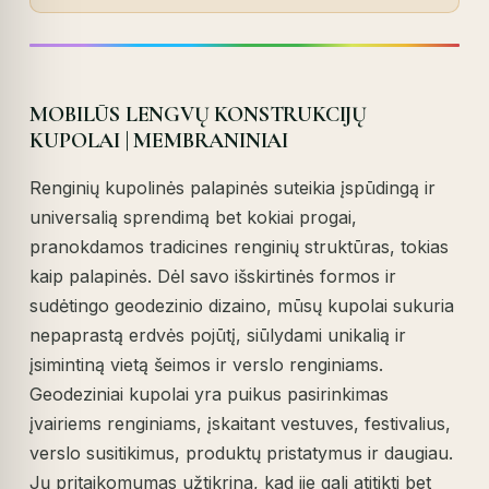
MOBILŪS LENGVŲ KONSTRUKCIJŲ
KUPOLAI | MEMBRANINIAI
Renginių kupolinės palapinės suteikia įspūdingą ir
universalią sprendimą bet kokiai progai,
pranokdamos tradicines renginių struktūras, tokias
kaip palapinės. Dėl savo išskirtinės formos ir
sudėtingo geodezinio dizaino, mūsų kupolai sukuria
nepaprastą erdvės pojūtį, siūlydami unikalią ir
įsimintiną vietą šeimos ir verslo renginiams.
Geodeziniai kupolai yra puikus pasirinkimas
įvairiems renginiams, įskaitant vestuves, festivalius,
verslo susitikimus, produktų pristatymus ir daugiau.
Jų pritaikomumas užtikrina, kad jie gali atitikti bet