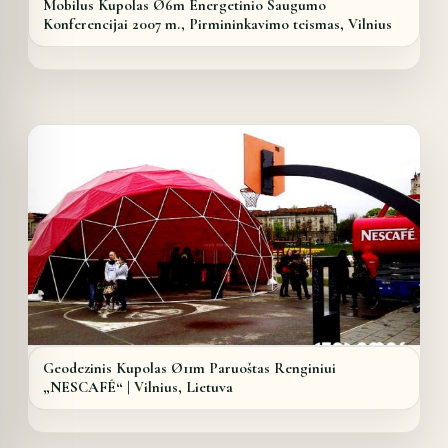
Mobilus Kupolas Ø6m Energetinio Saugumo
Konferencijai 2007 m., Pirmininkavimo teismas, Vilnius
Details
Geodezinis Kupolas Ø11m Paruoštas Renginiui
„NESCAFÉ“ | Vilnius, Lietuva
Details