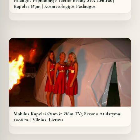
Palangos Paplūdimyje Tactile Beauty SPA Centras |
Kupolas Ø9m | Kosmetologijos Paslaugos
Details
Mobilūs Kupolai Ø11m ir Ø6m TV3 Sezono Atidarymui
2008 m. | Vilnius, Lietuva
Details