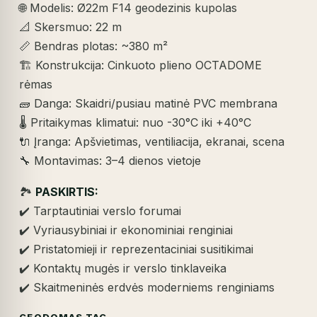
🌐 Modelis: Ø22m F14 geodezinis kupolas
📐 Skersmuo: 22 m
📏 Bendras plotas: ~380 m²
🏗️ Konstrukcija: Cinkuoto plieno OCTADOME
rėmas
🧱 Danga: Skaidri/pusiau matinė PVC membrana
🌡️ Pritaikymas klimatui: nuo -30°C iki +40°C
🔌 Įranga: Apšvietimas, ventiliacija, ekranai, scena
🔧 Montavimas: 3–4 dienos vietoje
🏞️
PASKIRTIS:
✔️ Tarptautiniai verslo forumai
✔️ Vyriausybiniai ir ekonominiai renginiai
✔️ Pristatomieji ir reprezentaciniai susitikimai
✔️ Kontaktų mugės ir verslo tinklaveika
✔️ Skaitmeninės erdvės moderniems renginiams