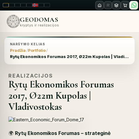
LT
EN
PL
FR
RU
NO
SK
RO
GEODOMAS
kryptys ir realizacijos
NARŠYMO KELIAS
Pradžia
Portfolio
Rytų Ekonomikos Forumas 2017, Ø22m Kupolas | Vladivostokas
REALIZACIJOS
Rytų Ekonomikos Forumas
2017, Ø22m Kupolas |
Vladivostokas
🌍
Rytų Ekonomikos Forumas – strateginė