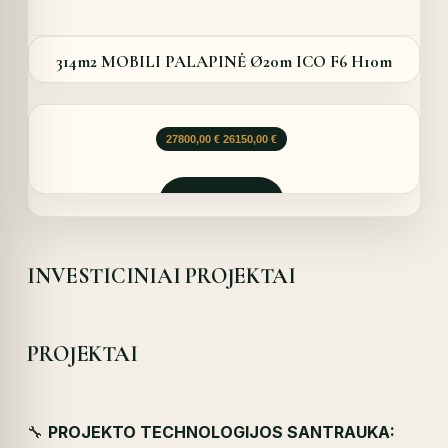
314m2 MOBILI PALAPINĖ Ø20m ICO F6 H10m
Original
Current
27800,00
€
26150,00
€
price
price
was:
is:
27800,00 €.
26150,00 €.
Užklausti
INVESTICINIAI PROJEKTAI
PROJEKTAI
🔧
PROJEKTO TECHNOLOGIJOS SANTRAUKA: