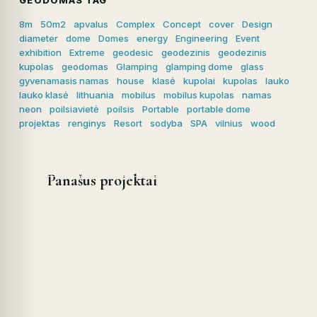
GEODOMAS TAG
8m
50m2
apvalus
Complex
Concept
cover
Design
diameter
dome
Domes
energy
Engineering
Event
exhibition
Extreme
geodesic
geodezinis
geodezinis
kupolas
geodomas
Glamping
glamping dome
glass
gyvenamasis namas
house
klasė
kupolai
kupolas
lauko
lauko klasė
lithuania
mobilus
mobilus kupolas
namas
neon
poilsiavietė
poilsis
Portable
portable dome
projektas
renginys
Resort
sodyba
SPA
vilnius
wood
Panašus projektai