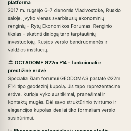
platforma
2017 m. rugsėjo 6–7 dienomis Vladivostoke, Ruskio
saloje, įvyko vienas svarbiausių ekonominių
renginių – Rytų Ekonomikos Forumas. Renginio
tikslas – skatinti dialogą tarp tarptautinių
investuotojų, Rusijos verslo bendruomenės ir
valdžios institucijų.
🏛️
OCTADOME Ø22m F14 – funkcionali ir
prestižinė erdvė
Specialiai šiam forumui GEODOMAS pastatė Ø22m
F14 tipo geodezinį kupolą. Jis tapo reprezentacine
erdve, kurioje vyko susitikimai, pranešimai ir
kontaktų mugės. Dėl savo struktūrinio tvirtumo ir
elegancijos kupolas idealiai tiko formaliam verslo
susibūrimui.
📈
Ekonominis potencialas ir regiono ateitis