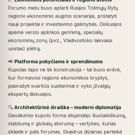
Forumo metu buvo aptarti Rusijos Tolimųjų Rytų
regiono ekonominio augimo scenarijai, pristatyti
nauji projektai ir investavimo galimybės. Diskusijos
apėmė verslo aplinkos gerinimą, specialių
ekonominių zonų (pvz., Vladivostoko laisvasis
uostas) plėtrą.
📢
Platforma pokyčiams ir sprendimams
Kupolas tapo ne tik konstrukcija – tai buvo erdvė,
kur formavosi regiono ekonomikos kryptys,
pasirašyti svarbūs susitarimai ir vyko įžvalgių
ekspertų diskusijos.
🔍
Architektūrinė išraiška – moderni diplomatija
Geodezinio kupolo forma atspindėjo šiuolaikiškumą,
stabilumą ir globalų atvirumą – vertybes, kurias
skleidė ir pats forumas. Skaidrus dizainas perteikė