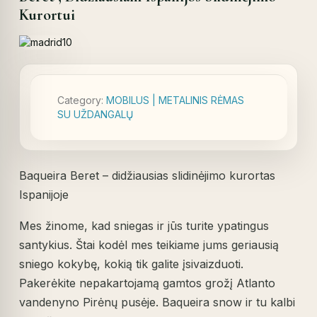
Kurortui
Category:
MOBILUS | METALINIS RĖMAS
SU UŽDANGALŲ
Baqueira Beret – didžiausias slidinėjimo kurortas
Ispanijoje
Mes žinome, kad sniegas ir jūs turite ypatingus
santykius. Štai kodėl mes teikiame jums geriausią
sniego kokybę, kokią tik galite įsivaizduoti.
Pakerėkite nepakartojamą gamtos grožį Atlanto
vandenyno Pirėnų pusėje. Baqueira snow ir tu kalbi