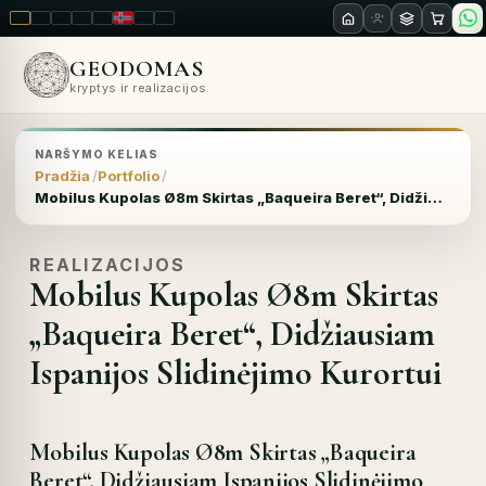
LT
EN
PL
FR
RU
NO
SK
RO
GEODOMAS
kryptys ir realizacijos
NARŠYMO KELIAS
Pradžia
Portfolio
Mobilus Kupolas Ø8m Skirtas „Baqueira Beret“, Didžiausiam Ispanijos Slidinėjimo Kurortui
REALIZACIJOS
Mobilus Kupolas Ø8m Skirtas
„Baqueira Beret“, Didžiausiam
Ispanijos Slidinėjimo Kurortui
Mobilus Kupolas Ø8m Skirtas „Baqueira
Beret“, Didžiausiam Ispanijos Slidinėjimo