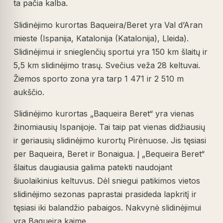
ta pačia kalba.
Slidinėjimo kurortas Baqueira/Beret yra Val d’Aran
mieste (Ispanija, Katalonija (Katalonija), Lleida).
Slidinėjimui ir snieglenčių sportui yra 150 km šlaitų ir
5,5 km slidinėjimo trasų. Svečius veža 28 keltuvai.
Žiemos sporto zona yra tarp 1 471 ir 2 510 m
aukščio.
Slidinėjimo kurortas „Baqueira Beret“ yra vienas
žinomiausių Ispanijoje. Tai taip pat vienas didžiausių
ir geriausių slidinėjimo kurortų Pirėnuose. Jis tęsiasi
per Baqueira, Beret ir Bonaigua. Į „Bequeira Beret“
šlaitus daugiausia galima patekti naudojant
šiuolaikinius keltuvus. Dėl sniegui patikimos vietos
slidinėjimo sezonas paprastai prasideda lapkritį ir
tęsiasi iki balandžio pabaigos. Nakvynė slidinėjimui
yra Baqueira kaime.