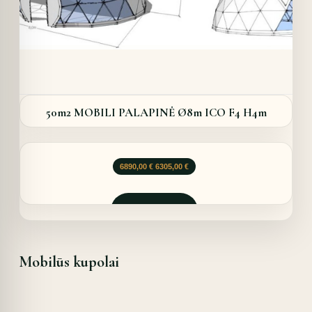
50m2 MOBILI PALAPINĖ Ø8m ICO F4 H4m
Original
Current
6890,00
€
6305,00
€
price
price
was:
is:
6890,00 €.
6305,00 €.
Užklausti
Mobilūs kupolai