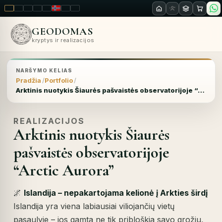
LT
EN
PL
FR
RU
NO
SK
RO
GEODOMAS
kryptys ir realizacijos
NARŠYMO KELIAS
Pradžia
Portfolio
Arktinis nuotykis Šiaurės pašvaistės observatorijoje “Arctic Aurora”
REALIZACIJOS
Arktinis nuotykis Šiaurės
pašvaistės observatorijoje
“Arctic Aurora”
🌌
Islandija – nepakartojama kelionė į Arkties širdį
Islandija yra viena labiausiai viliojančių vietų
pasaulyje – jos gamta ne tik pribloškia savo grožiu,