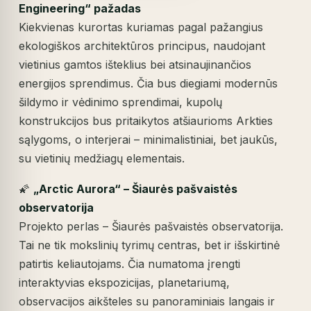
Engineering“ pažadas
Kiekvienas kurortas kuriamas pagal pažangius
ekologiškos architektūros principus, naudojant
vietinius gamtos išteklius bei atsinaujinančios
energijos sprendimus. Čia bus diegiami modernūs
šildymo ir vėdinimo sprendimai, kupolų
konstrukcijos bus pritaikytos atšiaurioms Arkties
sąlygoms, o interjerai – minimalistiniai, bet jaukūs,
su vietinių medžiagų elementais.
🌠
„Arctic Aurora“ – Šiaurės pašvaistės
observatorija
Projekto perlas – Šiaurės pašvaistės observatorija.
Tai ne tik mokslinių tyrimų centras, bet ir išskirtinė
patirtis keliautojams. Čia numatoma įrengti
interaktyvias ekspozicijas, planetariumą,
observacijos aikšteles su panoraminiais langais ir