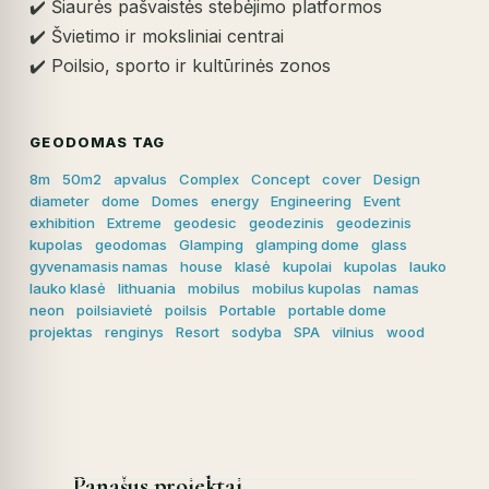
✔️ Šiaurės pašvaistės stebėjimo platformos
✔️ Švietimo ir moksliniai centrai
✔️ Poilsio, sporto ir kultūrinės zonos
GEODOMAS TAG
8m
50m2
apvalus
Complex
Concept
cover
Design
diameter
dome
Domes
energy
Engineering
Event
exhibition
Extreme
geodesic
geodezinis
geodezinis
kupolas
geodomas
Glamping
glamping dome
glass
gyvenamasis namas
house
klasė
kupolai
kupolas
lauko
lauko klasė
lithuania
mobilus
mobilus kupolas
namas
neon
poilsiavietė
poilsis
Portable
portable dome
projektas
renginys
Resort
sodyba
SPA
vilnius
wood
Panašus projektai