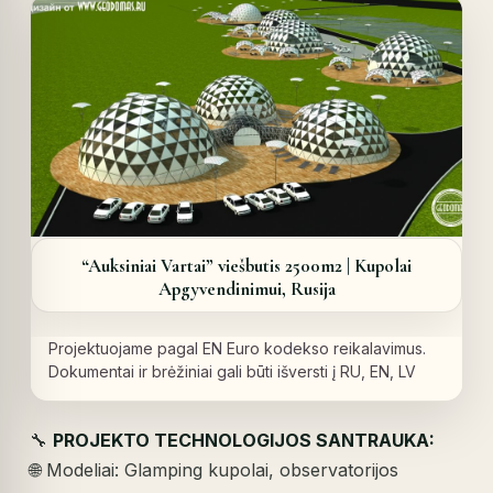
“Auksiniai Vartai” viešbutis 2500m2 | Kupolai
Apgyvendinimui, Rusija
Projektuojame pagal EN Euro kodekso reikalavimus.
Dokumentai ir brėžiniai gali būti išversti į RU, EN, LV
🔧
PROJEKTO TECHNOLOGIJOS SANTRAUKA:
🌐 Modeliai: Glamping kupolai, observatorijos