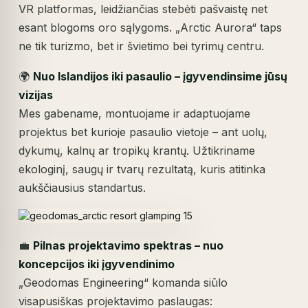
VR platformas, leidžiančias stebėti pašvaistę net
esant blogoms oro sąlygoms. „Arctic Aurora“ taps
ne tik turizmo, bet ir švietimo bei tyrimų centru.
🌍
Nuo Islandijos iki pasaulio – įgyvendinsime jūsų
vizijas
Mes gabename, montuojame ir adaptuojame
projektus bet kurioje pasaulio vietoje – ant uolų,
dykumų, kalnų ar tropikų krantų. Užtikriname
ekologinį, saugų ir tvarų rezultatą, kuris atitinka
aukščiausius standartus.
💼
Pilnas projektavimo spektras – nuo
koncepcijos iki įgyvendinimo
„Geodomas Engineering“ komanda siūlo
visapusiškas projektavimo paslaugas: