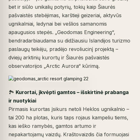
bet ir siūlo unikalių potyrių, tokių kaip Šiaurės
pašvaistės stebėjimas, karštieji geizeriai, aktyvūs
ugnikalniai, ledynai bei vešlios samanomis
apaugusios stepės. „Geodomas Engineering“,
bendradarbiaudama su didžiausiu Islandijos turizmo
paslaugų teikėju, pradėjo revoliucinį projektą –
dviejų arktinių kurortų ir Šiaurės pašvaistės
observatorijos „Arctic Aurora“ kūrimą.
🏞️
Kurortai, įkvėpti gamtos – išskirtinė prabanga
ir nuotykiai
Pirmasis kurortas įsikurs netoli Heklos ugnikalnio –
tai 200 ha plotas, kuris taps rojaus kampeliu tiems,
kas ieško ramybės, gamtos artumo ir
nepakartojamų vaizdų. Kraštovaizdis čia formuojasi