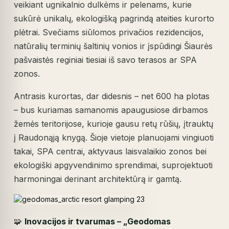
veikiant ugnikalnio dulkėms ir pelenams, kurie
sukūrė unikalų, ekologišką pagrindą ateities kurorto
plėtrai. Svečiams siūlomos privačios rezidencijos,
natūralių terminių šaltinių vonios ir įspūdingi Šiaurės
pašvaistės reginiai tiesiai iš savo terasos ar SPA
zonos.
Antrasis kurortas, dar didesnis – net 600 ha plotas
– bus kuriamas samanomis apaugusiose dirbamos
žemės teritorijose, kurioje gausu retų rūšių, įtrauktų
į Raudonąją knygą. Šioje vietoje planuojami vingiuoti
takai, SPA centrai, aktyvaus laisvalaikio zonos bei
ekologiški apgyvendinimo sprendimai, suprojektuoti
harmoningai derinant architektūrą ir gamtą.
🧩
Inovacijos ir tvarumas – „Geodomas