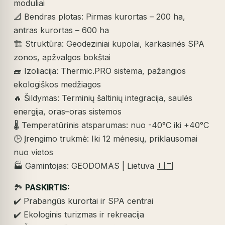
moduliai
📐 Bendras plotas: Pirmas kurortas – 200 ha,
antras kurortas – 600 ha
🏗️ Struktūra: Geodeziniai kupolai, karkasinės SPA
zonos, apžvalgos bokštai
🧱 Izoliacija: Thermic.PRO sistema, pažangios
ekologiškos medžiagos
🔥 Šildymas: Terminių šaltinių integracija, saulės
energija, oras–oras sistemos
🌡️ Temperatūrinis atsparumas: nuo -40°C iki +40°C
🕒 Įrengimo trukmė: Iki 12 mėnesių, priklausomai
nuo vietos
🏭 Gamintojas: GEODOMAS | Lietuva 🇱🇹
🏞️
PASKIRTIS:
✔️ Prabangūs kurortai ir SPA centrai
✔️ Ekologinis turizmas ir rekreacija