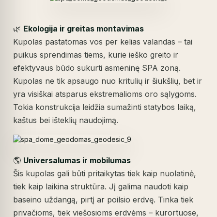
🌿
Ekologija ir greitas montavimas
Kupolas pastatomas vos per kelias valandas – tai
puikus sprendimas tiems, kurie ieško greito ir
efektyvaus būdo sukurti asmeninę SPA zoną.
Kupolas ne tik apsaugo nuo kritulių ir šiukšlių, bet ir
yra visiškai atsparus ekstremalioms oro sąlygoms.
Tokia konstrukcija leidžia sumažinti statybos laiką,
kaštus bei išteklių naudojimą.
🌎
Universalumas ir mobilumas
Šis kupolas gali būti pritaikytas tiek kaip nuolatinė,
tiek kaip laikina struktūra. Jį galima naudoti kaip
baseino uždangą, pirtį ar poilsio erdvę. Tinka tiek
privačioms, tiek viešosioms erdvėms – kurortuose,