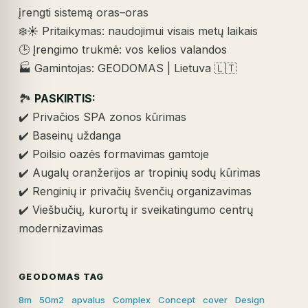
įrengti sistemą oras–oras
❄️☀️ Pritaikymas: naudojimui visais metų laikais
🕒 Įrengimo trukmė: vos kelios valandos
🏭 Gamintojas: GEODOMAS | Lietuva 🇱🇹
🏞️
PASKIRTIS:
✔️ Privačios SPA zonos kūrimas
✔️ Baseinų uždanga
✔️ Poilsio oazės formavimas gamtoje
✔️ Augalų oranžerijos ar tropinių sodų kūrimas
✔️ Renginių ir privačių švenčių organizavimas
✔️ Viešbučių, kurortų ir sveikatingumo centrų
modernizavimas
GEODOMAS TAG
8m
50m2
apvalus
Complex
Concept
cover
Design