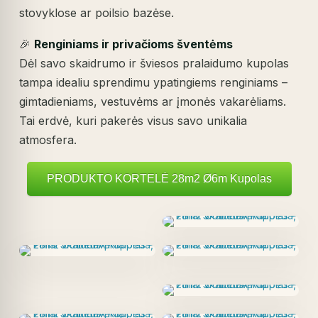
stovyklose ar poilsio bazėse.
🎉
Renginiams ir privačioms šventėms
Dėl savo skaidrumo ir šviesos pralaidumo kupolas
tampa idealiu sprendimu ypatingiems renginiams –
gimtadieniams, vestuvėms ar įmonės vakarėliams.
Tai erdvė, kuri pakerės visus savo unikalia
atmosfera.
PRODUKTO KORTELĖ 28m2 Ø6m Kupolas