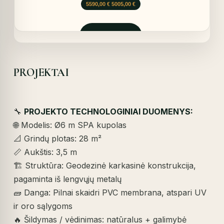
Original
Current
5590,00
€
5005,00
€
price
price
was:
is:
5590,00 €.
5005,00 €.
Užklausti
PROJEKTAI
🔧
PROJEKTO TECHNOLOGINIAI DUOMENYS:
🌐 Modelis: Ø6 m SPA kupolas
📐 Grindų plotas: 28 m²
📏 Aukštis: 3,5 m
🏗️ Struktūra: Geodezinė karkasinė konstrukcija,
pagaminta iš lengvųjų metalų
🧱 Danga: Pilnai skaidri PVC membrana, atspari UV
ir oro sąlygoms
🔥 Šildymas / vėdinimas: natūralus + galimybė