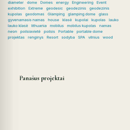
diameter
dome
Domes
energy
Engineering
Event
exhibition
Extreme
geodesic
geodezinis
geodezinis
kupolas
geodomas
Glamping
glamping dome
glass
gyvenamasis namas
house
klasė
kupolai
kupolas
lauko
lauko klasė
lithuania
mobilus
mobilus kupolas
namas
neon
poilsiavietė
poilsis
Portable
portable dome
projektas
renginys
Resort
sodyba
SPA
vilnius
wood
Panašus projektai