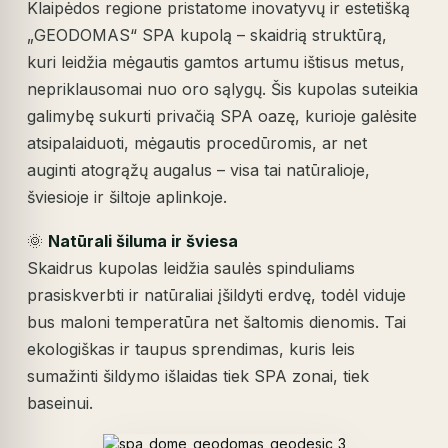
Klaipėdos regione pristatome inovatyvų ir estetišką
„GEODOMAS“ SPA kupolą – skaidrią struktūrą,
kuri leidžia mėgautis gamtos artumu ištisus metus,
nepriklausomai nuo oro sąlygų. Šis kupolas suteikia
galimybę sukurti privačią SPA oazę, kurioje galėsite
atsipalaiduoti, mėgautis procedūromis, ar net
auginti atogrąžų augalus – visa tai natūralioje,
šviesioje ir šiltoje aplinkoje.
🌞
Natūrali šiluma ir šviesa
Skaidrus kupolas leidžia saulės spinduliams
prasiskverbti ir natūraliai įšildyti erdvę, todėl viduje
bus maloni temperatūra net šaltomis dienomis. Tai
ekologiškas ir taupus sprendimas, kuris leis
sumažinti šildymo išlaidas tiek SPA zonai, tiek
baseinui.