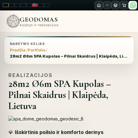
LT
EN
PL
FR
RU
NO
SK
RO
GEODOMAS
kryptys ir realizacijos
NARŠYMO KELIAS
Pradžia
Portfolio
28m2 Ø6m SPA Kupolas – Pilnai Skaidrus | Klaipėda, Lietuva
REALIZACIJOS
28m2 Ø6m SPA Kupolas –
Pilnai Skaidrus | Klaipėda,
Lietuva
💎
Išskirtinis poilsio ir komforto derinys